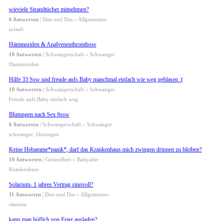
wieviele Strandtücher mitnehmen?
6 Antworten
| Dies und Das » Allgemeines
urlaub
Hämmoriden & Analvenenthrombose
10 Antworten
| Schwangerschaft » Schwanger
Hämmoriden
Hilfe 33 Ssw und freude aufs Baby manchmal einfach wie weg geblasen :(
10 Antworten
| Schwangerschaft » Schwanger
Freude aufs Baby einfach weg
Blutungen nach Sex 6ssw
6 Antworten
| Schwangerschaft » Schwanger
schwanger, blutungen
Keine Hebamme*panik*, darf das Krankenhaus mich zwingen drinnen zu bleiben?
10 Antworten
| Gesundheit » Babyalter
Krankenhaus
Solarium- 1 jahres Vertrag sinnvoll?
11 Antworten
| Dies und Das » Allgemeines
olarium
kann man höflich von Feier ausladen?