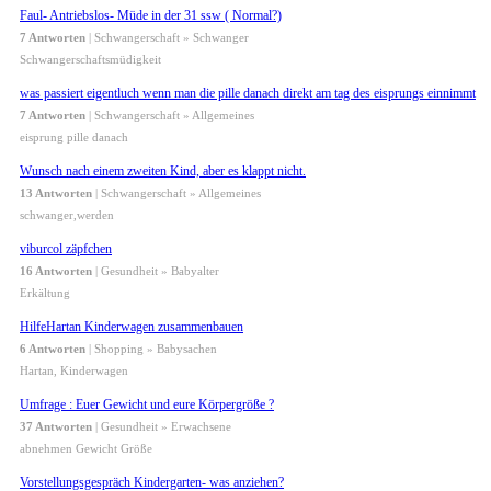
Faul- Antriebslos- Müde in der 31 ssw ( Normal?)
7 Antworten
| Schwangerschaft » Schwanger
Schwangerschaftsmüdigkeit
was passiert eigentluch wenn man die pille danach direkt am tag des eisprungs einnimmt
7 Antworten
| Schwangerschaft » Allgemeines
eisprung pille danach
Wunsch nach einem zweiten Kind, aber es klappt nicht.
13 Antworten
| Schwangerschaft » Allgemeines
schwanger,werden
viburcol zäpfchen
16 Antworten
| Gesundheit » Babyalter
Erkältung
HilfeHartan Kinderwagen zusammenbauen
6 Antworten
| Shopping » Babysachen
Hartan, Kinderwagen
Umfrage : Euer Gewicht und eure Körpergröße ?
37 Antworten
| Gesundheit » Erwachsene
abnehmen Gewicht Größe
Vorstellungsgespräch Kindergarten- was anziehen?