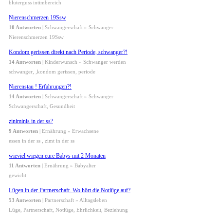
bluterguss intimbereich
Nierenschmerzen 19Ssw
10 Antworten
| Schwangerschaft » Schwanger
Nierenschmerzen 19Ssw
Kondom gerissen direkt nach Periode, schwanger?!
14 Antworten
| Kinderwunsch » Schwanger werden
schwanger, ,kondom gerissen, periode
Nierenstau ! Erfahrungen?!
14 Antworten
| Schwangerschaft » Schwanger
Schwangerschaft, Gesundheit
ziniminis in der ss?
9 Antworten
| Ernährung » Erwachsene
essen in der ss , zimt in der ss
wieviel wiegen eure Babys mit 2 Monaten
11 Antworten
| Ernährung » Babyalter
gewicht
Lügen in der Partnerschaft. Wo hört die Notlüge auf?
53 Antworten
| Partnerschaft » Alltagsleben
Lüge, Partnerschaft, Notlüge, Ehrlichkeit, Beziehung