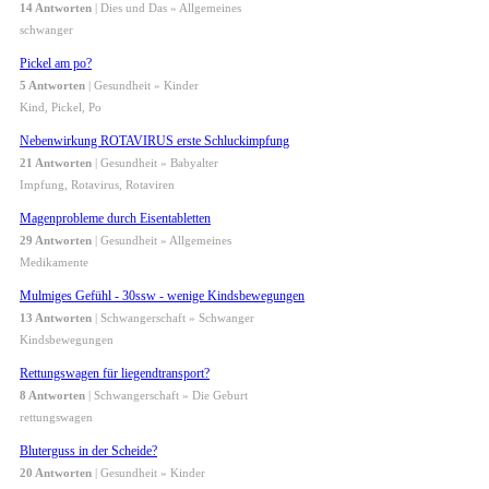
14 Antworten
| Dies und Das » Allgemeines
schwanger
Pickel am po?
5 Antworten
| Gesundheit » Kinder
Kind, Pickel, Po
Nebenwirkung ROTAVIRUS erste Schluckimpfung
21 Antworten
| Gesundheit » Babyalter
Impfung, Rotavirus, Rotaviren
Magenprobleme durch Eisentabletten
29 Antworten
| Gesundheit » Allgemeines
Medikamente
Mulmiges Gefühl - 30ssw - wenige Kindsbewegungen
13 Antworten
| Schwangerschaft » Schwanger
Kindsbewegungen
Rettungswagen für liegendtransport?
8 Antworten
| Schwangerschaft » Die Geburt
rettungswagen
Bluterguss in der Scheide?
20 Antworten
| Gesundheit » Kinder