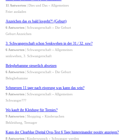
11 Antworten
| Dies und Das » Allgemeines
Feier ausladen
Anzeichen das es bald losgeht?! (Geburt)
6 Antworten
| Schwangerschaft » Die Geburt
Geburt Anzeichen
3. Schwangerschaft schon Senkwehen in der 31./ 32. ssw?
6 Antworten
| Schwangerschaft » Allgemeines
senkwehen, 3. Schwangerschaft
Beleghebamme steuerlich absetzen
6 Antworten
| Schwangerschaft » Die Geburt
Beleghebamme
Schmerzen 11 tage nach eisprung was kann das sein?
9 Antworten
| Schwangerschaft » Allgemeines
Schwanger???
Wo kauft ihr Kleidung für Teenies?
9 Antworten
| Shopping » Kindersachen
Bekleidung, Teenager
Kann der Clearblue Digital Ovu-Test 6 Tage hintereinander positiv anzeigen?
8 Antworten
| Kinderwunsch » Schwanger werden