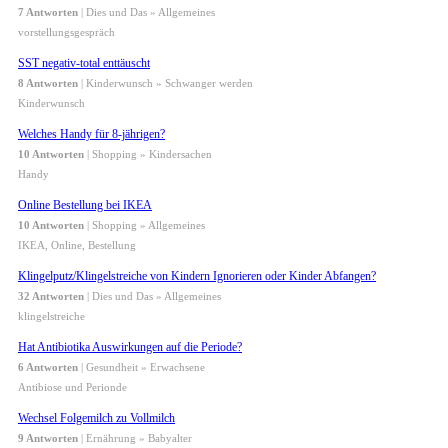
7 Antworten
| Dies und Das » Allgemeines
vorstellungsgespräch
SST negativ-total enttäuscht
8 Antworten
| Kinderwunsch » Schwanger werden
Kinderwunsch
Welches Handy für 8-jährigen?
10 Antworten
| Shopping » Kindersachen
Handy
Online Bestellung bei IKEA
10 Antworten
| Shopping » Allgemeines
IKEA, Online, Bestellung
Klingelputz/Klingelstreiche von Kindern Ignorieren oder Kinder Abfangen?
32 Antworten
| Dies und Das » Allgemeines
klingelstreiche
Hat Antibiotika Auswirkungen auf die Periode?
6 Antworten
| Gesundheit » Erwachsene
Antibiose und Perionde
Wechsel Folgemilch zu Vollmilch
9 Antworten
| Ernährung » Babyalter