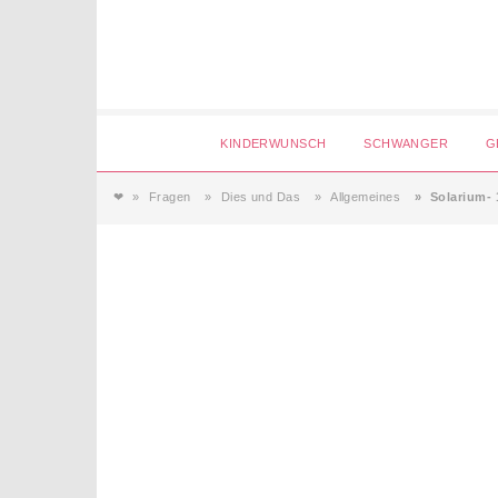
Login
KINDERWUNSCH
SCHWANGER
G
❤
Fragen
Dies und Das
Allgemeines
Solarium- 
Magazin
Forum
Service
AGB & Impressum