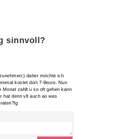
g sinnvoll?
nzunehmen:) daher möchte ich
einmal kostet dort 7-8euro. Nun
m Monat zahlt u so oft gehen kann
r hat denn vlt auch ao was
raten?lg