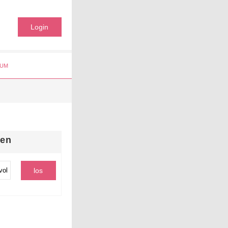
Login
UM
hen