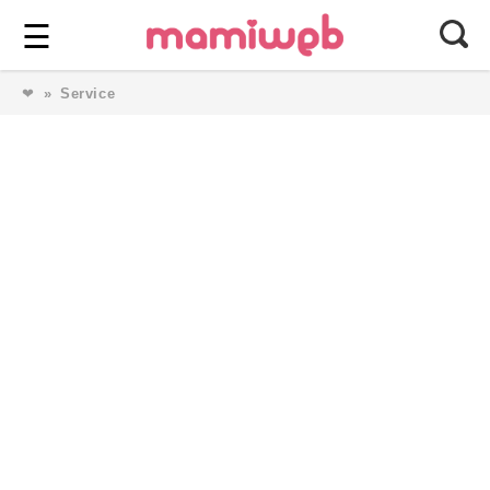
Login
⎯ Wir lieben Familie ⎯
☰
❤
Service
Login
Magazin
Forum
Service
AGB & Impressum