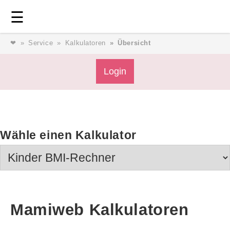
Login
⎯ Wir lieben Familie ⎯
☰
❤
Service
Kalkulatoren
Übersicht
Login
Login
Magazin
Wähle einen Kalkulator
Forum
Service
AGB & Impressum
Mamiweb Kalkulatoren