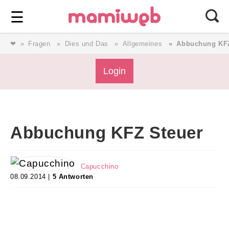
Login
⎯ Wir lieben Familie ⎯
☰
❤
Fragen
Dies und Das
Allgemeines
Abbuchung KFZ
Login
Login
Magazin
Abbuchung KFZ Steuer
Forum
Capucchino
Service
08.09.2014 |
5 Antworten
AGB & Impressum