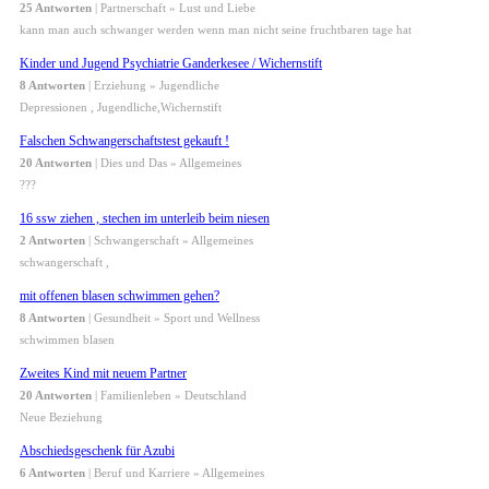
25 Antworten
| Partnerschaft » Lust und Liebe
kann man auch schwanger werden wenn man nicht seine fruchtbaren tage hat
Kinder und Jugend Psychiatrie Ganderkesee / Wichernstift
8 Antworten
| Erziehung » Jugendliche
Depressionen , Jugendliche,Wichernstift
Falschen Schwangerschaftstest gekauft !
20 Antworten
| Dies und Das » Allgemeines
???
16 ssw ziehen , stechen im unterleib beim niesen
2 Antworten
| Schwangerschaft » Allgemeines
schwangerschaft ,
mit offenen blasen schwimmen gehen?
8 Antworten
| Gesundheit » Sport und Wellness
schwimmen blasen
Zweites Kind mit neuem Partner
20 Antworten
| Familienleben » Deutschland
Neue Beziehung
Abschiedsgeschenk für Azubi
6 Antworten
| Beruf und Karriere » Allgemeines