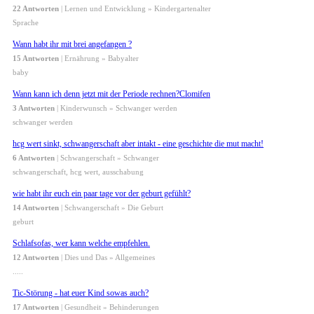
22 Antworten
| Lernen und Entwicklung » Kindergartenalter
Sprache
Wann habt ihr mit brei angefangen ?
15 Antworten
| Ernährung » Babyalter
baby
Wann kann ich denn jetzt mit der Periode rechnen?Clomifen
3 Antworten
| Kinderwunsch » Schwanger werden
schwanger werden
hcg wert sinkt, schwangerschaft aber intakt - eine geschichte die mut macht!
6 Antworten
| Schwangerschaft » Schwanger
schwangerschaft, hcg wert, ausschabung
wie habt ihr euch ein paar tage vor der geburt gefühlt?
14 Antworten
| Schwangerschaft » Die Geburt
geburt
Schlafsofas, wer kann welche empfehlen.
12 Antworten
| Dies und Das » Allgemeines
.....
Tic-Störung - hat euer Kind sowas auch?
17 Antworten
| Gesundheit » Behinderungen