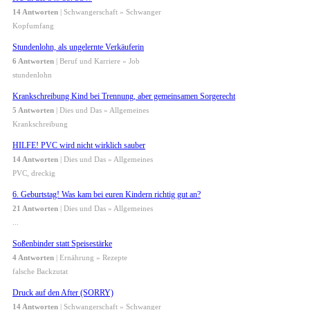
14 Antworten
| Schwangerschaft » Schwanger
Kopfumfang
Stundenlohn, als ungelernte Verkäuferin
6 Antworten
| Beruf und Karriere » Job
stundenlohn
Krankschreibung Kind bei Trennung, aber gemeinsamen Sorgerecht
5 Antworten
| Dies und Das » Allgemeines
Krankschreibung
HILFE! PVC wird nicht wirklich sauber
14 Antworten
| Dies und Das » Allgemeines
PVC, dreckig
6. Geburtstag! Was kam bei euren Kindern richtig gut an?
21 Antworten
| Dies und Das » Allgemeines
...
Soßenbinder statt Speisestärke
4 Antworten
| Ernährung » Rezepte
falsche Backzutat
Druck auf den After (SORRY)
14 Antworten
| Schwangerschaft » Schwanger