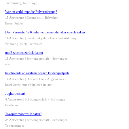
Tic-Störung, Neurologe
Warum verklumpt die Pulvernahrung?
15 Antworten
| Gesundheit » Babyalter
Essen, Pulver
Darf Vermieter/in Kinder verbieten oder alter einschränken
18 Antworten
| Recht und geld » Haus und Wohnung
Wohnung, Miete, Vermieter
um 2 wochen zurück datiert
10 Antworten
| Schwangerschaft » Schwanger
ssw
beschwerde an ratshaus wegen kinderspielplatz
14 Antworten
| Dies und Das » Allgemeines
beschwerde. nur vollidioten im amt
Joghurt essen?
4 Antworten
| Schwangerschaft » Schwanger
Baktieren
Toxoplasmosetest Kosten?
25 Antworten
| Schwangerschaft » Schwanger
Toxoplasmose