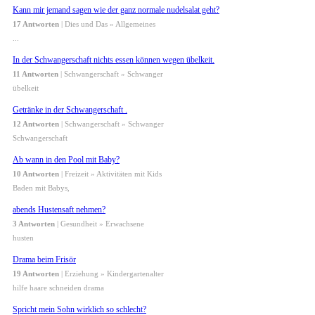
Kann mir jemand sagen wie der ganz normale nudelsalat geht?
17 Antworten
| Dies und Das » Allgemeines
...
In der Schwangerschaft nichts essen können wegen übelkeit.
11 Antworten
| Schwangerschaft » Schwanger
übelkeit
Getränke in der Schwangerschaft .
12 Antworten
| Schwangerschaft » Schwanger
Schwangerschaft
Ab wann in den Pool mit Baby?
10 Antworten
| Freizeit » Aktivitäten mit Kids
Baden mit Babys,
abends Hustensaft nehmen?
3 Antworten
| Gesundheit » Erwachsene
husten
Drama beim Frisör
19 Antworten
| Erziehung » Kindergartenalter
hilfe haare schneiden drama
Spricht mein Sohn wirklich so schlecht?