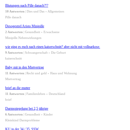
Blutungen nach Pille danach?!?
10 Antworten
| Dies und Das » Allgemeines
Pille danach
Desogestrel Aristo Minipille
2 Antworten
| Gesundheit » Erwachsene
Minipille.Nebenwirkungen
wie ging es euch nach einen kaiserschnitt? aber nicht mit vollnarkose.
9 Antworten
| Schwangerschaft » Die Geburt
kaiserschnitt
Baby mit in den Mietvertrag
11 Antworten
| Recht und geld » Haus und Wohnung
Mietvertrag
brief an die mutter
11 Antworten
| Familienleben » Deutschland
brief
Darmspiegelung bei 2,5 jährige
6 Antworten
| Gesundheit » Kinder
Kleinkind Darmprobleme
KU in der 34./ 35. SSW