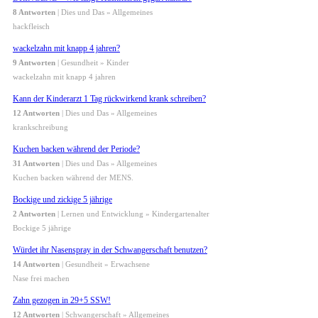
8 Antworten
| Dies und Das » Allgemeines
hackfleisch
wackelzahn mit knapp 4 jahren?
9 Antworten
| Gesundheit » Kinder
wackelzahn mit knapp 4 jahren
Kann der Kinderarzt 1 Tag rückwirkend krank schreiben?
12 Antworten
| Dies und Das » Allgemeines
krankschreibung
Kuchen backen während der Periode?
31 Antworten
| Dies und Das » Allgemeines
Kuchen backen während der MENS.
Bockige und zickige 5 jährige
2 Antworten
| Lernen und Entwicklung » Kindergartenalter
Bockige 5 jährige
Würdet ihr Nasenspray in der Schwangerschaft benutzen?
14 Antworten
| Gesundheit » Erwachsene
Nase frei machen
Zahn gezogen in 29+5 SSW!
12 Antworten
| Schwangerschaft » Allgemeines