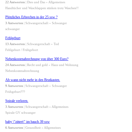
22 Antworten
| Dies und Das » Allgemeines
Handtücher und Waschlappen stinken trotz Waschen!!
Plötzliches Erbrechen in der 25 ssw ?
3 Antworten
| Schwangerschaft » Schwanger
schwanger
Fehlgeburt
13 Antworten
| Schwangerschaft » Tod
Fehlgeburt / Frühgebort
Nebenkostenabrechnung von über 300 Euro?
24 Antworten
| Recht und geld » Haus und Wohnung
Nebenkostenabrechnung
Ab wann nicht mehr in den Brutkasten.
9 Antworten
| Schwangerschaft » Schwanger
Frühgeburt???
Spirale verloren.
3 Antworten
| Schwangerschaft » Allgemeines
Spirale GV schwanger
baby \"zittert\" im bauch 39 ssw
6 Antworten
| Gesundheit » Allgemeines