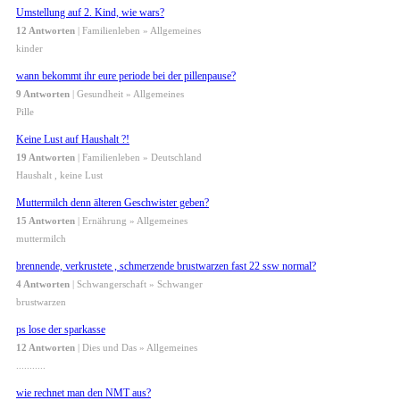
Umstellung auf 2. Kind, wie wars?
12 Antworten
| Familienleben » Allgemeines
kinder
wann bekommt ihr eure periode bei der pillenpause?
9 Antworten
| Gesundheit » Allgemeines
Pille
Keine Lust auf Haushalt ?!
19 Antworten
| Familienleben » Deutschland
Haushalt , keine Lust
Muttermilch denn älteren Geschwister geben?
15 Antworten
| Ernährung » Allgemeines
muttermilch
brennende, verkrustete , schmerzende brustwarzen fast 22 ssw normal?
4 Antworten
| Schwangerschaft » Schwanger
brustwarzen
ps lose der sparkasse
12 Antworten
| Dies und Das » Allgemeines
...........
wie rechnet man den NMT aus?