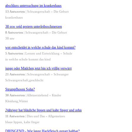
abschluss untersuchung im krankenhaus
13 Antworten
| Schwangerschaft » Die Geburt
krankenhaus
38 ssw seid gestern unterleibsschmerzen
8 Antworten
| Schwangerschaft » Die Geburt
38 ssw
wer entscheidet in welche schule das kind kommt?
5 Antworten
| Lernen und Entwicklung » Schule
in welche schule kommt das kind
junge oder Mädchen,jetzt bin ich völlig verwirrt
21 Antworten
| Schwangerschaft » Schwanger
Schwangerschaft,geschlecht
Strumpfhosen Sohn?
30 Antworten
| Alleinerziehend » Kinder
Kleidung,Winter
2jähriger hat bläuliche lippen und kalte finger und zehn
11 Antworten
| Dies und Das » Allgemeines
blaue lippen, kalte finger
DRINGEND - Wie lange Hackfleisch gegart haltbar?