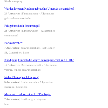
Kindsbewegung
Würdet ihr euren Kindern gebrauchte Unterwäsche anziehen?
24 Antworten
| Familienleben » Allgemeines
gebrauchte unterwäsche
Fehlgeburt durch Eisenmangel?
23 Antworten
| Kinderwunsch » Allgemeines
eisenmangel
Backcamembert
7 Antworten
| Schwangerschaft » Schwanger
SS, Camembert, Essen
Kündigung Fitnesstudio wegen schwangerschaft WICHTIG!
10 Antworten
| Schwangerschaft » Allgemeines
vertrag, fitness, schwangerschaft
leichte Blutung nach Eisprung
6 Antworten
| Kinderwunsch » Allgemeines
Eisprung, Blutungen
Muss mich mal kurz über HIPP aufregen
7 Antworten
| Ernährung » Babyalter
hipp