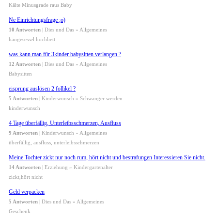
Kälte Minusgrade raus Baby
Ne Einrichtungsfrage ;o)
10 Antworten
| Dies und Das » Allgemeines
hängesessel hochbett
was kann man für 3kinder babysitten verlangen ?
12 Antworten
| Dies und Das » Allgemeines
Babysitten
eisprung auslösen 2 follikel ?
5 Antworten
| Kinderwunsch » Schwanger werden
kinderwunsch
4 Tage überfällig, Unterleibsschmerzen, Ausfluss
9 Antworten
| Kinderwunsch » Allgemeines
überfällig, ausfluss, unterleibsschmerzen
Meine Tochter zickt nur noch rum, hört nicht und bestrafungen Interessieren Sie nicht.
14 Antworten
| Erziehung » Kindergartenalter
zickt,hört nicht
Geld verpacken
5 Antworten
| Dies und Das » Allgemeines
Geschenk