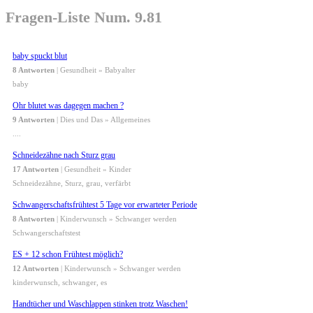
Fragen-Liste Num. 9.81
baby spuckt blut
8 Antworten
| Gesundheit » Babyalter
baby
Ohr blutet was dagegen machen ?
9 Antworten
| Dies und Das » Allgemeines
....
Schneidezähne nach Sturz grau
17 Antworten
| Gesundheit » Kinder
Schneidezähne, Sturz, grau, verfärbt
Schwangerschaftsfrühtest 5 Tage vor erwarteter Periode
8 Antworten
| Kinderwunsch » Schwanger werden
Schwangerschaftstest
ES + 12 schon Frühtest möglich?
12 Antworten
| Kinderwunsch » Schwanger werden
kinderwunsch, schwanger, es
Handtücher und Waschlappen stinken trotz Waschen!