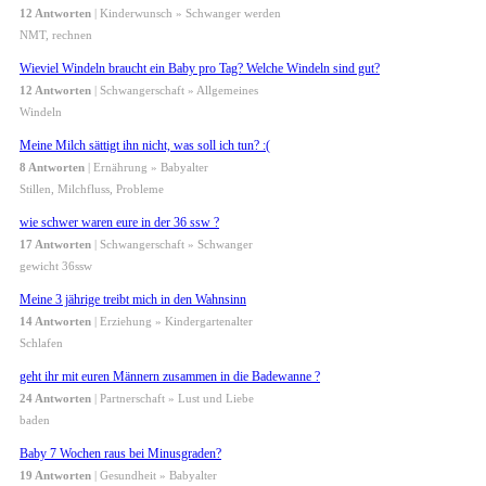
12 Antworten
| Kinderwunsch » Schwanger werden
NMT, rechnen
Wieviel Windeln braucht ein Baby pro Tag? Welche Windeln sind gut?
12 Antworten
| Schwangerschaft » Allgemeines
Windeln
Meine Milch sättigt ihn nicht, was soll ich tun? :(
8 Antworten
| Ernährung » Babyalter
Stillen, Milchfluss, Probleme
wie schwer waren eure in der 36 ssw ?
17 Antworten
| Schwangerschaft » Schwanger
gewicht 36ssw
Meine 3 jährige treibt mich in den Wahnsinn
14 Antworten
| Erziehung » Kindergartenalter
Schlafen
geht ihr mit euren Männern zusammen in die Badewanne ?
24 Antworten
| Partnerschaft » Lust und Liebe
baden
Baby 7 Wochen raus bei Minusgraden?
19 Antworten
| Gesundheit » Babyalter