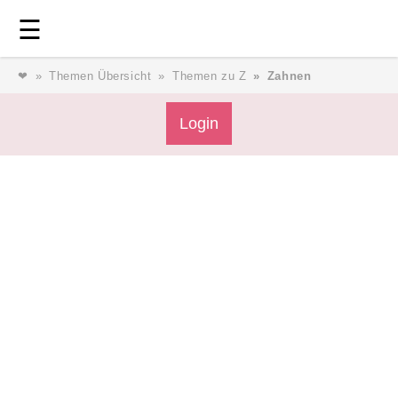
Login
⎯ Wir lieben Familie ⎯
☰
❤
Themen Übersicht
Themen zu Z
Zahnen
Login
Login
Magazin
Forum
Service
AGB & Impressum