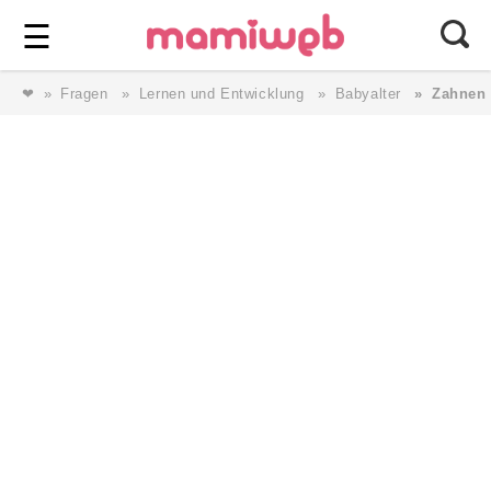
Login
⎯ Wir lieben Familie ⎯
☰
❤
Fragen
Lernen und Entwicklung
Babyalter
Zahnen
Login
Magazin
Forum
Service
AGB & Impressum