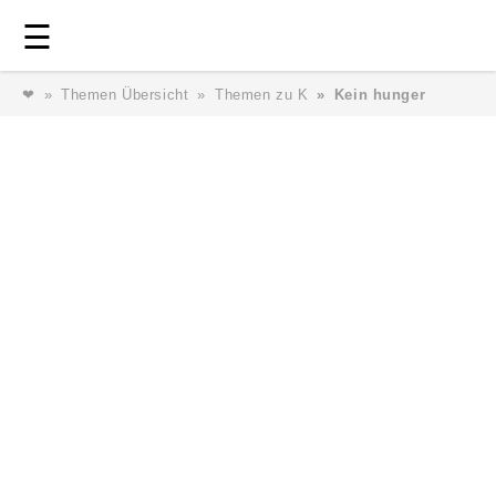
Login
⎯ Wir lieben Familie ⎯
☰
❤
Themen Übersicht
Themen zu K
Kein hunger
Login
Magazin
Forum
Service
AGB & Impressum