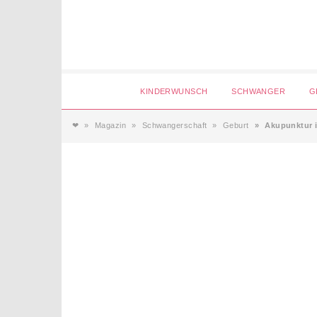
Login
KINDERWUNSCH
SCHWANGER
G
❤
Magazin
Schwangerschaft
Geburt
Akupunktur 
Magazin
Forum
Service
AGB & Impressum