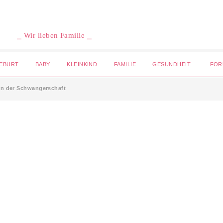
⎯ Wir lieben Familie ⎯
EBURT
BABY
KLEINKIND
FAMILIE
GESUNDHEIT
FOR
in der Schwangerschaft