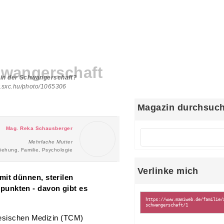
hwangerschaft
 in der Schwangerschaft?
ww.sxc.hu/photo/1065306
Magazin durchsuc
Mag. Reka Schausberger
Mehrfache Mutter
iehung, Familie, Psychologie
Verlinke mich
it dünnen, sterilen
unkten - davon gibt es
nesischen Medizin (TCM)