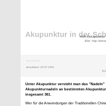
Akupunktur in der Sc
Hilft Akkupunktur
Bild: http://w
Autoreninfo
aktualisiert: 20.07.2021
Erz
Unter Akupunktur versteht man das "Nadeln" m
Akupunkturnadeln an bestimmten Akupunkturp
insgesamt 361.
Wer für die Anwendungen der Traditionellen Chi