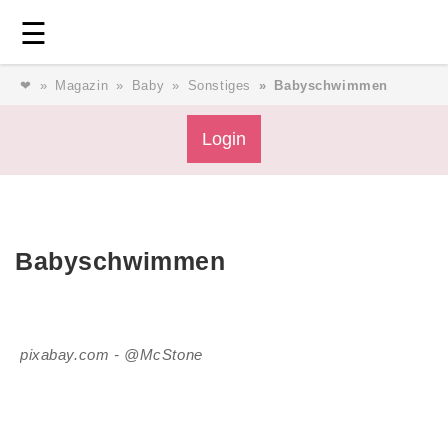
Login
⎯ Wir lieben Familie ⎯
☰
❤
Magazin
Baby
Sonstiges
Babyschwimmen
Login
Login
Magazin
Babyschwimmen
Forum
Service
pixabay.com - @McStone
AGB & Impressum