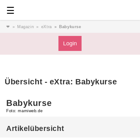
Login
⎯ Wir lieben Familie ⎯
☰
❤
Magazin
eXtra
Babykurse
Login
Login
Magazin
Übersicht - eXtra: Babykurse
Forum
Babykurse
Service
Foto: mamiweb.de
AGB & Impressum
Artikelübersicht