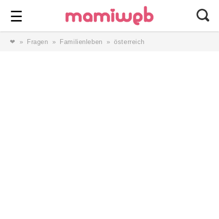
Login
⎯ Wir lieben Familie ⎯
☰
❤
Fragen
Familienleben
österreich
Login
Magazin
Forum
Service
AGB & Impressum