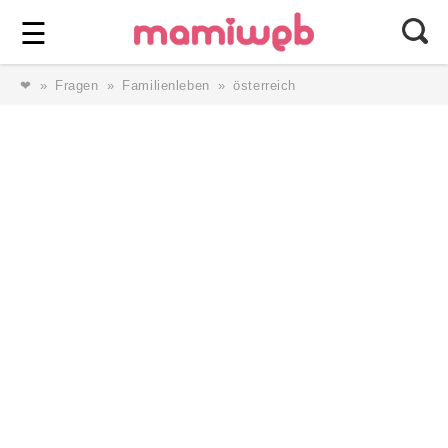
Login
⎯ Wir lieben Familie ⎯
☰
❤
Fragen
Familienleben
österreich
Login
Magazin
Forum
Service
AGB & Impressum