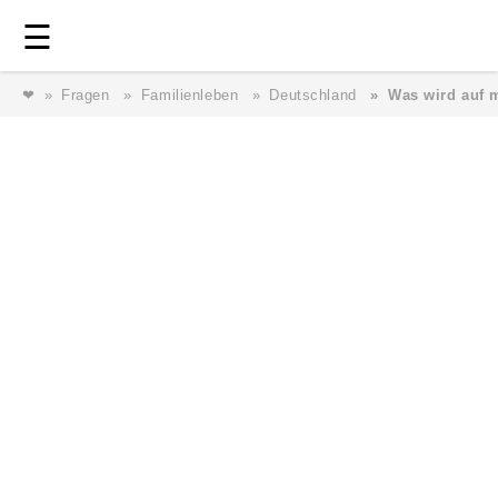
Login
⎯ Wir lieben Familie ⎯
☰
❤
Fragen
Familienleben
Deutschland
Was wird auf 
Login
Magazin
Forum
Service
AGB & Impressum