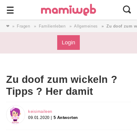
Login
⎯ Wir lieben Familie ⎯
☰
❤
Fragen
Familienleben
Allgemeines
Zu doof zum w
Login
Login
Magazin
Zu doof zum wickeln ?
Forum
Tipps ? Her damit
Service
keisimaileen
09.01.2020 |
5 Antworten
AGB & Impressum