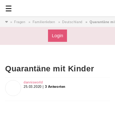
Login
⎯ Wir lieben Familie ⎯
☰
❤
Fragen
Familienleben
Deutschland
Quarantäne mi
Login
Login
Magazin
Quarantäne mit Kinder
Forum
dannisworld
25.03.2020 |
3 Antworten
Service
AGB & Impressum