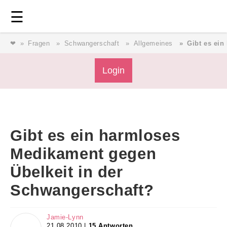
Login
⎯ Wir lieben Familie ⎯
☰
❤
Fragen
Schwangerschaft
Allgemeines
Gibt es ei
Login
Login
Magazin
Gibt es ein harmloses
Forum
Medikament gegen
Übelkeit in der
Service
Schwangerschaft?
AGB & Impressum
Jamie-Lynn
21.08.2010 |
15 Antworten