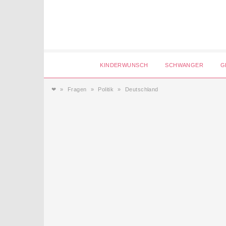
Login
KINDERWUNSCH
SCHWANGER
G
❤
Fragen
Politik
Deutschland
Magazin
Forum
Service
AGB & Impressum