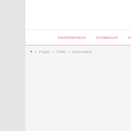
Login
KINDERWUNSCH
SCHWANGER
G
❤
Fragen
Politik
Deutschland
Magazin
Forum
Service
AGB & Impressum