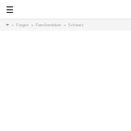
Login
⎯ Wir lieben Familie ⎯
☰
❤
Fragen
Familienleben
Schweiz
Login
Magazin
Forum
Service
AGB & Impressum