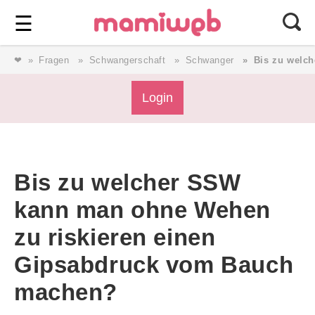
Login
⎯ Wir lieben Familie ⎯
☰
❤
Fragen
Schwangerschaft
Schwanger
Bis zu welc
Login
Login
Magazin
Bis zu welcher SSW
Forum
kann man ohne Wehen
zu riskieren einen
Service
Gipsabdruck vom Bauch
AGB & Impressum
machen?