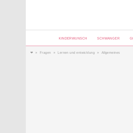
Login
KINDERWUNSCH
SCHWANGER
G
❤
Fragen
Lernen und entwicklung
Allgemeines
Magazin
Forum
Service
AGB & Impressum