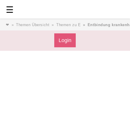
Login
⎯ Wir lieben Familie ⎯
☰
❤
Themen Übersicht
Themen zu E
Entbindung krankenh
Login
Login
Magazin
Forum
Service
AGB & Impressum