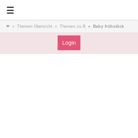
Login
⎯ Wir lieben Familie ⎯
☰
❤
Themen Übersicht
Themen zu B
Baby frühstück
Login
Login
Magazin
Forum
Service
AGB & Impressum