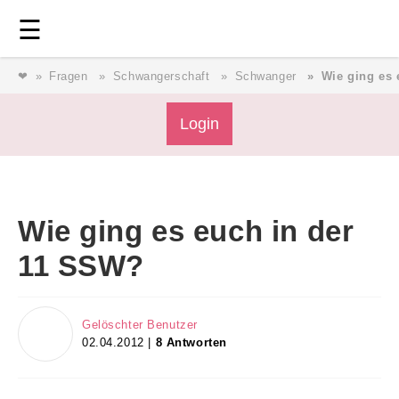
Login
⎯ Wir lieben Familie ⎯
☰
❤
Fragen
Schwangerschaft
Schwanger
Wie ging es 
Login
Login
Magazin
Wie ging es euch in der
Forum
11 SSW?
Service
Gelöschter Benutzer
02.04.2012 |
8 Antworten
AGB & Impressum