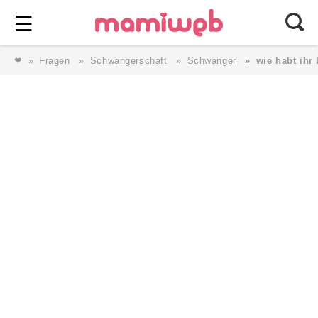
Login
⎯ Wir lieben Familie ⎯
☰
❤
Fragen
Schwangerschaft
Schwanger
wie habt ihr
Login
Magazin
Forum
Service
AGB & Impressum