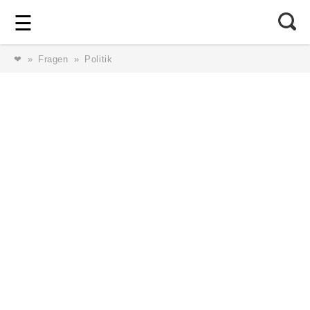
Login
⎯ Wir lieben Familie ⎯
☰
❤
Fragen
Politik
Login
Magazin
Forum
Service
AGB & Impressum