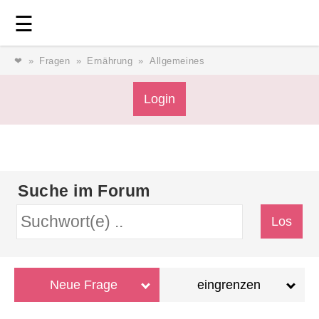
Login
⎯ Wir lieben Familie ⎯
☰
❤
Fragen
Ernährung
Allgemeines
Login
Login
Magazin
Suche im Forum
Forum
Service
Neue Frage
eingrenzen
AGB & Impressum