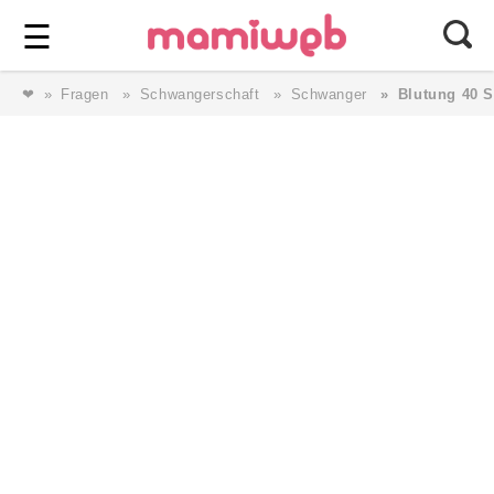
Login
⎯ Wir lieben Familie ⎯
☰
❤
Fragen
Schwangerschaft
Schwanger
Blutung 40 
Login
Magazin
Forum
Service
AGB & Impressum