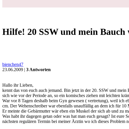
Schwanger
Geburt
Baby
Kleinkind
Familie
Gesundheit
Forum
❤
Fragen
Schwangerschaft
Schwanger
Hilfe! 20 SSW und mein Bauch wird ständig hart?
Login
Hilfe! 20 SSW und mein Bauch 