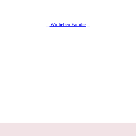
⎯ Wir lieben Familie ⎯