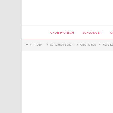
Login
KINDERWUNSCH
SCHWANGER
G
❤
Fragen
Schwangerschaft
Allgemeines
Hare f
Magazin
Forum
Service
AGB & Impressum