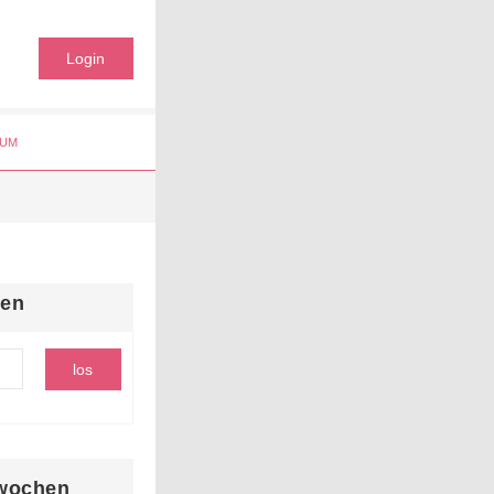
Login
UM
hen
wochen