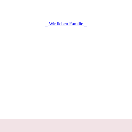
⎯ Wir lieben Familie ⎯