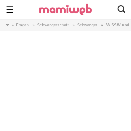
Login
⎯ Wir lieben Familie ⎯
☰
❤
Fragen
Schwangerschaft
Schwanger
38 SSW und 
Login
Magazin
Forum
Service
AGB & Impressum