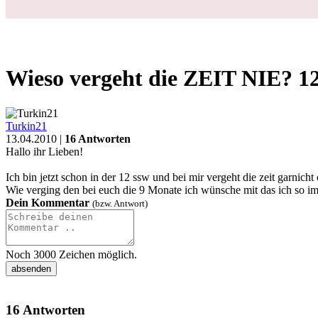
Schwanger
Geburt
Baby
Kleinkind
Familie
Gesundheit
Forum
❤
Fragen
Schwangerschaft
Schwanger
Wieso vergeht die ZEIT NIE? 12 ssw
Login
Wieso vergeht die ZEIT NIE? 1