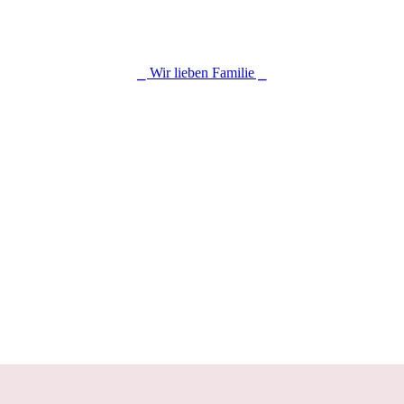
⎯ Wir lieben Familie ⎯