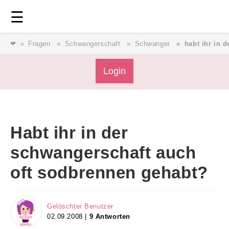
Login
⎯ Wir lieben Familie ⎯
☰
❤
Fragen
Schwangerschaft
Schwanger
habt ihr in 
Login
Login
Magazin
Habt ihr in der
Forum
schwangerschaft auch
oft sodbrennen gehabt?
Service
AGB & Impressum
Gelöschter Benutzer
02.09.2008 |
9 Antworten