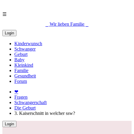
☰
⎯ Wir lieben Familie ⎯
Login
Kinderwunsch
Schwanger
Geburt
Baby
Kleinkind
Familie
Gesundheit
Forum
❤
Fragen
Schwangerschaft
Die Geburt
3. Kaiserschnitt in welcher ssw?
Login