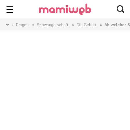
Login
⎯ Wir lieben Familie ⎯
☰
❤
Fragen
Schwangerschaft
Die Geburt
Ab welcher S
Login
Magazin
Forum
Service
AGB & Impressum