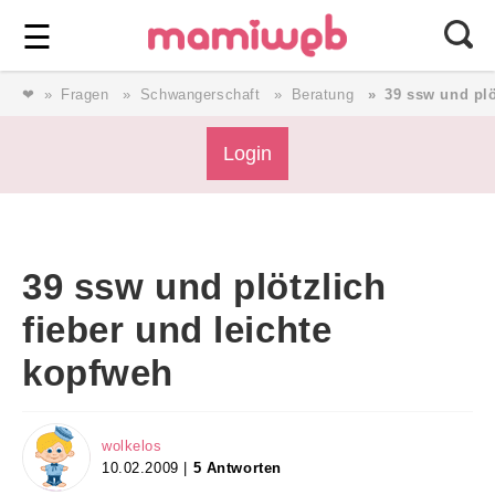
Login
⎯ Wir lieben Familie ⎯
☰
❤
Fragen
Schwangerschaft
Beratung
39 ssw und plö
Login
Login
Magazin
39 ssw und plötzlich
Forum
fieber und leichte
kopfweh
Service
AGB & Impressum
wolkelos
10.02.2009 |
5 Antworten