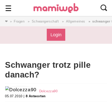
Login
⎯ Wir lieben Familie ⎯
☰
❤
Fragen
Schwangerschaft
Allgemeines
schwanger t
Login
Login
Magazin
Schwanger trotz pille
Forum
danach?
Service
Dolcezza90
05.07.2010 |
8 Antworten
AGB & Impressum