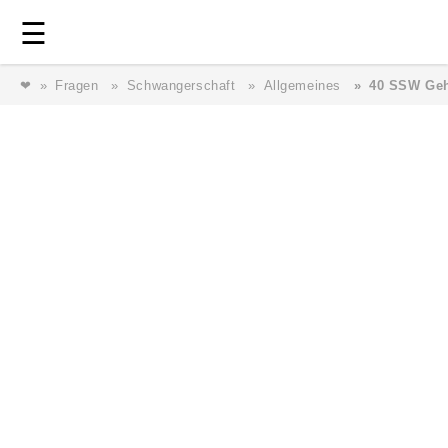
Login
⎯ Wir lieben Familie ⎯
☰
❤
Fragen
Schwangerschaft
Allgemeines
40 SSW Geht
Login
Magazin
Forum
Service
AGB & Impressum