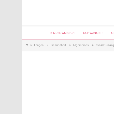
Login
KINDERWUNSCH
SCHWANGER
G
❤
Fragen
Gesundheit
Allgemeines
35ssw unan
Magazin
Forum
Service
AGB & Impressum