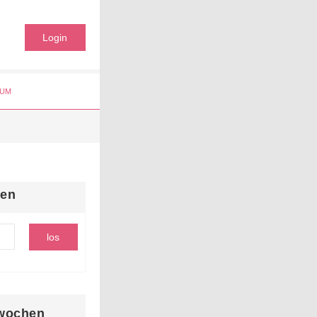
Login
UM
hen
wochen