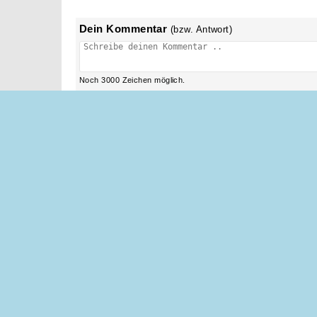
Dein Kommentar
(bzw. Antwort)
Noch
3000
Zeichen möglich.
3 Antworten
[ von neu nach alt sortieren ]
damit
kannst du ruihg zum FA geht das muss dir nicht pe
ja da, er wird warscheinlich ein abtrich machen 
immer schmerzen muss oder eine Pilzinfecktion d
auszuschlissen
Gelöschter Benutzer | 20.05.2010