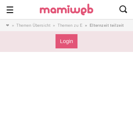
Login
⎯ Wir lieben Familie ⎯
☰
❤
Themen Übersicht
Themen zu E
Elternzeit teilzeit
Login
Login
Magazin
Forum
Service
AGB & Impressum