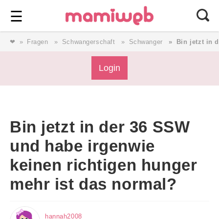
Login
⎯ Wir lieben Familie ⎯
☰
❤
Fragen
Schwangerschaft
Schwanger
Bin jetzt in
Login
Login
Magazin
Bin jetzt in der 36 SSW
Forum
und habe irgenwie
keinen richtigen hunger
Service
mehr ist das normal?
AGB & Impressum
hannah2008