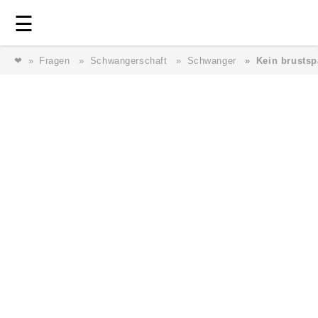
Login
⎯ Wir lieben Familie ⎯
☰
❤
Fragen
Schwangerschaft
Schwanger
Kein brustsp
Login
Magazin
Forum
Service
AGB & Impressum