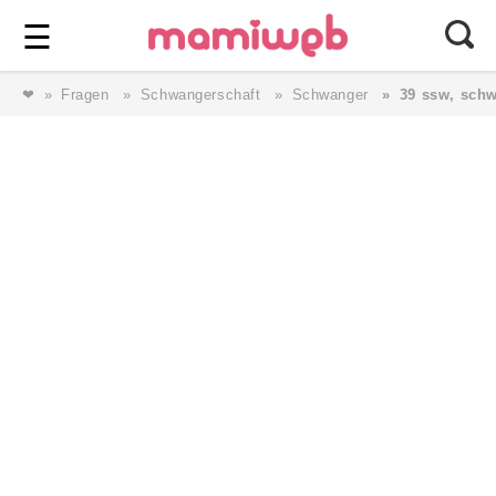
Login
⎯ Wir lieben Familie ⎯
☰
❤
Fragen
Schwangerschaft
Schwanger
39 ssw, schw
Login
Magazin
Forum
Service
AGB & Impressum