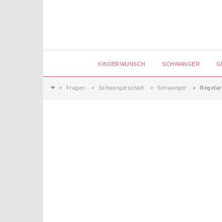
Login
KINDERWUNSCH
SCHWANGER
G
❤
Fragen
Schwangerschaft
Schwanger
Regela
Magazin
Forum
Service
AGB & Impressum