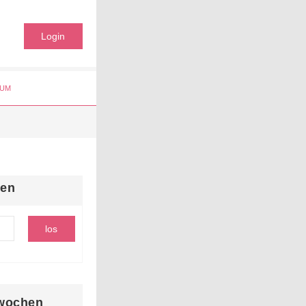
Login
UM
hen
wochen