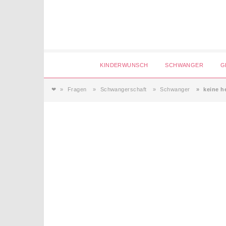
Login
KINDERWUNSCH
SCHWANGER
G
❤
Fragen
Schwangerschaft
Schwanger
keine h
Magazin
Forum
Service
AGB & Impressum