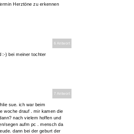
Termin Herztöne zu erkennen
6 Antwort
:-) bei meiner tochter
7 Antwort
hlie sue. ich war beim
ie woche drauf . mir kamen die
 dann? nach vielem hoffen und
ren/segen aufm pc . mensch da
reude. dann bei der geburt der