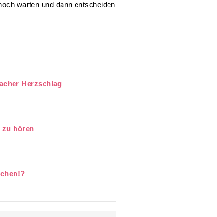
n noch warten und dann entscheiden
acher Herzschlag
t zu hören
zchen!?