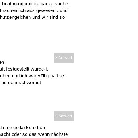
t. beatmung und de ganze sache .
ahrscheinlich aus gewesen . und
chutzengelchen und wir sind so
8 Antwort
en..
t festgestellt wurde-lt
ehen und ich war völlig baff als
enns sehr schwer ist
9 Antwort
 da nie gedanken drum
macht oder so das wenn nächste