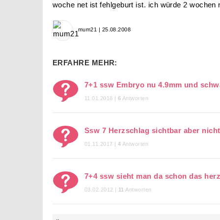
woche net ist fehlgeburt ist. ich würde 2 woche
mum21 | 25.08.2008
ERFAHRE MEHR:
7+1 ssw Embryo nu 4.9mm und schw
11.01.2018 |
6
Antworten
Ssw 7 Herzschlag sichtbar aber nich
01.11.2017 |
4
Antworten
7+4 ssw sieht man da schon das her
03.02.2012 |
11
Antworten