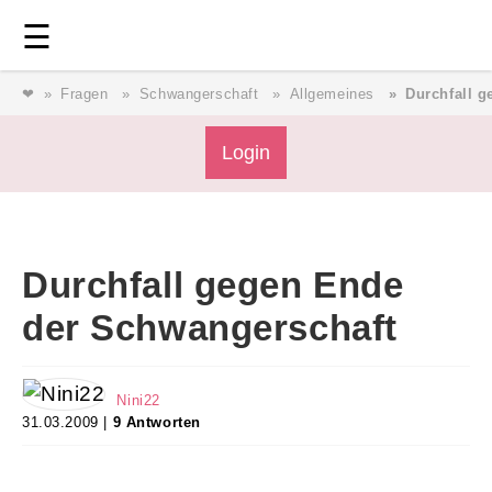
Login
⎯ Wir lieben Familie ⎯
☰
❤
Fragen
Schwangerschaft
Allgemeines
Durchfall 
Login
Login
Magazin
Durchfall gegen Ende
Forum
der Schwangerschaft
Service
Nini22
31.03.2009 |
9 Antworten
AGB & Impressum